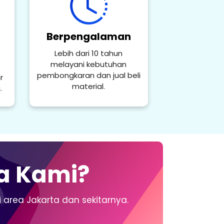
Berpengalaman
Lebih dari 10 tahun
melayani kebutuhan
pembongkaran dan jual beli
r
material.
.
a Kami?
area Jakarta dan sekitarnya.