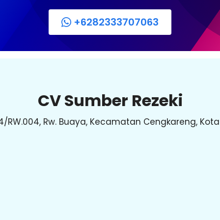
+6282333707063
CV Sumber Rezeki
T.14/RW.004, Rw. Buaya, Kecamatan Cengkareng, Kota 