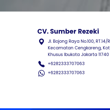
CV. Sumber Rezeki
Jl. Bojong Raya No.100, RT.14/
Kecamatan Cengkareng, Kota
Khusus Ibukota Jakarta 11740
+6282333707063
+6282333707063