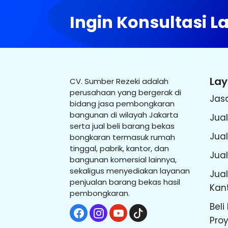
Ingin Konsultasi 
La
CV. Sumber Rezeki adalah
perusahaan yang bergerak di
Jas
bidang jasa pembongkaran
bangunan di wilayah Jakarta
Jual
serta jual beli barang bekas
Jua
bongkaran termasuk rumah
tinggal, pabrik, kantor, dan
Jual
bangunan komersial lainnya,
sekaligus menyediakan layanan
Jual
penjualan barang bekas hasil
Kan
pembongkaran.
Beli
Pro